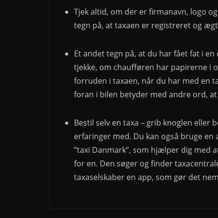
Tjek altid, om der er firmanavn, logo o
tegn på, at taxaen er registreret og ægt
Et andet tegn på, at du har fået fat i en 
tjekke, om chaufføren har papirerne i or
forruden i taxaen, når du har med en ta
foran i bilen betyder med andre ord, at 
Bestil selv en taxa – grib knoglen eller
erfaringer med. Du kan også bruge en app
”taxi Danmark”, som hjælper dig med at
for en. Den søger og finder taxacentral
taxaselskaber en app, som gør det nemme