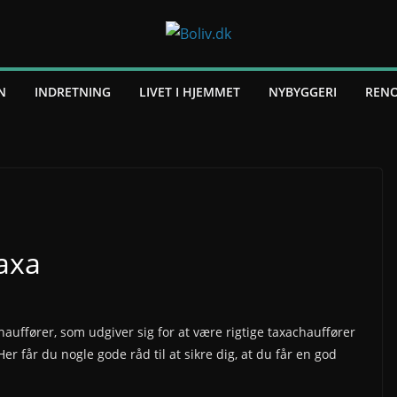
N
INDRETNING
LIVET I HJEMMET
NYBYGGERI
RENO
taxa
uffører, som udgiver sig for at være rigtige taxachauffører
er får du nogle gode råd til at sikre dig, at du får en god