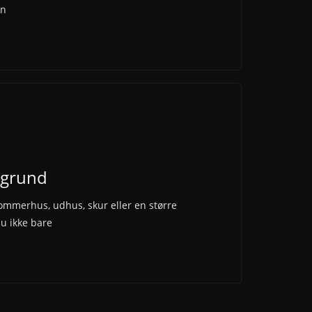
en
 grund
sommerhus, udhus, skur eller en større
du ikke bare