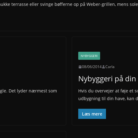
kke terrasse eller svinge bøfferne op på Weber-grillen, mens sol
NYBYGGERI
08/06/2014
Carla
Nybyggeri på din
fugle. Det lyder nærmest som
Hvis du overvejer at føje et 
udbygning til din have, kan 
Læs mere