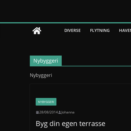
Skip
to
content
DIVERSE
FLYTNING
HAVE
Nybyggeri
Nybyggeri
NYBYGGERI
28/08/2014
Johanna
Byg din egen terrasse