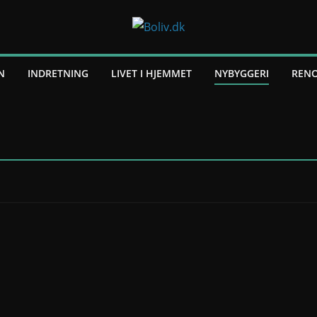
N
INDRETNING
LIVET I HJEMMET
NYBYGGERI
RENO